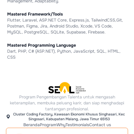
Management, Adaptability.
Mastered Framework/Tools
Flutter, Laravel, ASP.NET Core, Express.js, TailwindCSS,Git,
Postman, Figma, Jira, Android Studio, Xcode, VS Code,
MySQL, PostgreSQL, SQLite, Supabase, Firebase.
Mastered Programming Language
Dart, PHP, C# (ASP.NET), Python, JavaScript, SQL, HTML,
CSS
Program Pengembangan Talenta untuk mengasah
keterampilan, membuka peluang karir, dan siap menghadapi
tantangan profesional.
Cluster Coding Factory, Kawasan Ekonomi Khusus Singhasari, Kec
Singosari, Kabupaten Malang, Jawa Timur 65153
Beranda
Program
Why
Testimonials
Contact us