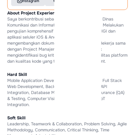
Instagram
GitHub
About Project Experience
Saya berkontribusi sebagai Quality Assurance di Dinas
Komunikasi dan Informatika Provinsi Jawa Timur, Melakukan
pengujian komprehensif untuk situs web MAJADIGI dan
aplikasi seluler iOS & Android MAJADIGI, serta
mengembangkan dokumen kasus uji yang rinci. Bekerja sama
dengan Project Manajer dan Pengembang untuk
mengidentifikasi bug kritis, memastikan kompatibilitas platform
dan kualitas kode yang tinggi sebelum deployment.
Hard Skill
Mobile Application Development (Android & iOS), Full Stack
Web Development, Backend Engineering, REST API
Integration, Database Management, Quality Assurance (QA)
& Testing, Computer Vision (Object Detection), IoT
Integration.
Soft Skill
Leadership, Teamwork & Collaboration, Problem Solving, Agile
Methodology, Communication, Critical Thinking, Time