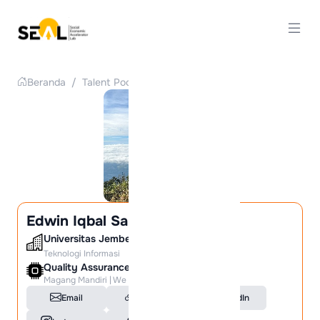
Beranda
/
Talent Pool
/
Detail Talent
Edwin Iqbal Santoso
Universitas Jember
Teknologi Informasi
Quality Assurance
Magang Mandiri | We are Hiring!
Email
Portfolio
LinkedIn