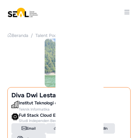
Beranda
/
Talent Pool
/
Detail Talent
Diva Dwi Lestari
Institut Teknologi dan Bisnis Asia Malang
Teknik Informatika
Full Stack Cloud Engineering
Studi Independen Bersertifikat
Email
Portfolio
LinkedIn