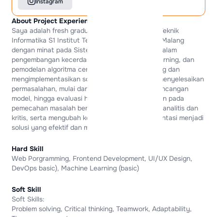
Instagram
About Project Experience
Saya adalah fresh graduate dari program studi Teknik
Informatika S1 Institut Teknologi dan Bisnis Asia Malang
dengan minat pada Sistem Cerdas, khususnya dalam
pengembangan kecerdasan buatan, machine learning, dan
pemodelan algoritma cerdas. Terbiasa merancang dan
mengimplementasikan solusi berbasis AI untuk menyelesaikan
permasalahan, mulai dari pengolahan data, perancangan
model, hingga evaluasi hasil. Memiliki ketertarikan pada
pemecahan masalah berbasis teknologi, berpikir analitis dan
kritis, serta mengubah konsep dan hasil implementasi menjadi
solusi yang efektif dan mudah dipahami.
Hard Skill
Web Porgramming, Frontend Development, UI/UX Design,
DevOps basic), Machine Learning (basic)
Soft Skill
Soft Skills:
Problem solving, Critical thinking, Teamwork, Adaptability,